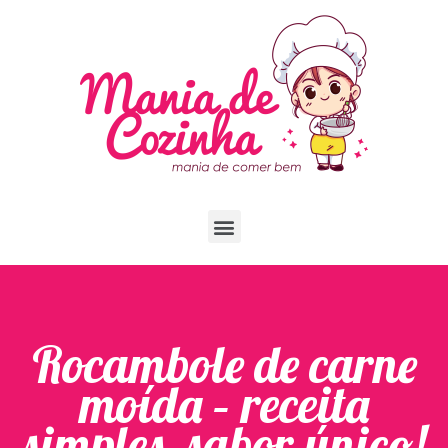
Rocambole de carne
moída – receita
simples, sabor único!