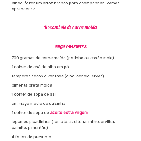
ainda, fazer um arroz branco para acompanhar. Vamos
aprender??
Rocambole de carne moída
INGREDIENTES
700 gramas de carne moída (patinho ou coxão mole)
1 colher de chá de alho em pó
temperos secos à vontade (alho, cebola, ervas)
pimenta preta moída
1 colher de sopa de sal
um maço médio de salsinha
1 colher de sopa de
azeite extra virgem
legumes picadinhos (tomate, azeitona, milho, ervilha,
palmito, pimentão)
4 fatias de presunto