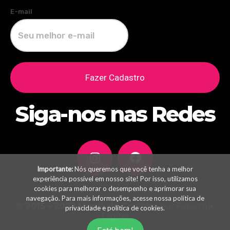
E-mail
Fazer Cadastro
Siga-nos nas Redes
Importante:
Nós queremos que você tenha a melhor
experiência possível em nosso site! Por isso, utilizamos
cookies para melhorar o desempenho e aprimorar sua
navegação. Para mais informações, acesse nossa
política de
© 2015 – 2022
Mania de Cozinha
por Fatormix
privacidade
e
política de cookies
.
Digital