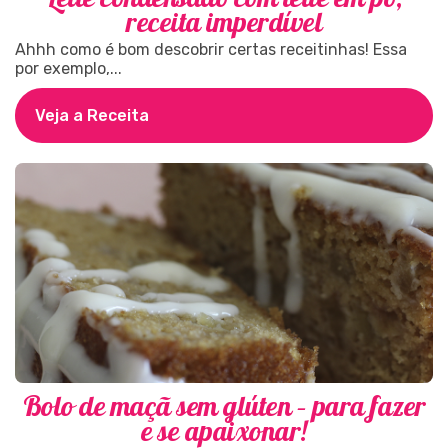
receita imperdível
Ahhh como é bom descobrir certas receitinhas! Essa
por exemplo,...
Veja a Receita
Bolo de maçã sem glúten – para fazer
e se apaixonar!