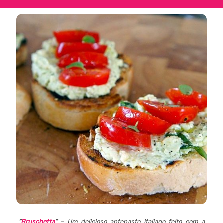
“
Bruschetta
”
– Um delicioso antepasto italiano feito com a