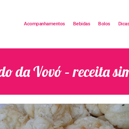
Acompanhamentos
Bebidas
Bolos
Dica
 da Vovó – receita sim