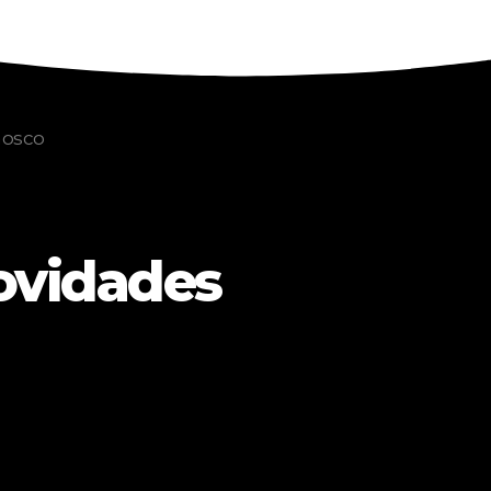
nosco
ovidades