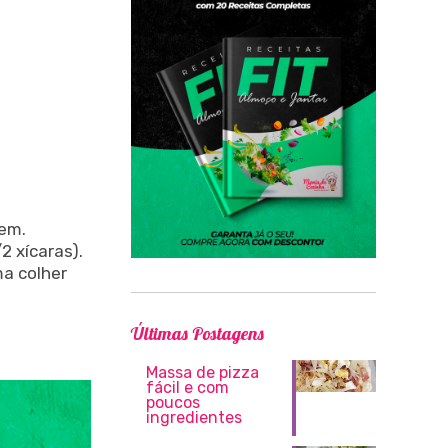
bem.
2 xícaras).
ma colher
Últimas Postagens
Massa de pizza
fácil e com
poucos
ingredientes