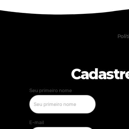
Polít
Cadastr
Seu primeiro nome
E-mail