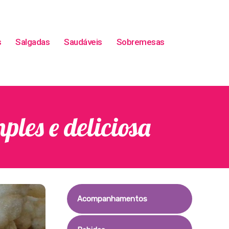
s
Salgadas
Saudáveis
Sobremesas
ples e deliciosa
Acompanhamentos