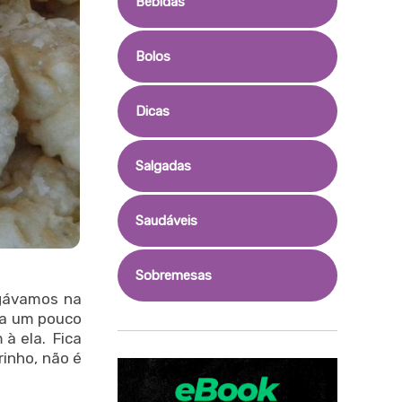
Bebidas
Bolos
Dicas
Salgadas
Saudáveis
Sobremesas
egávamos na
ra um pouco
 à ela. Fica
rinho, não é